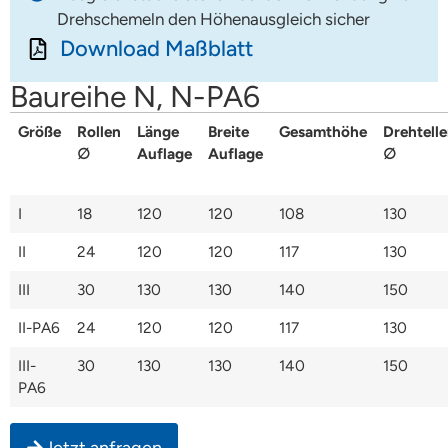
Drehschemeln den Höhenausgleich sicher
Download Maßblatt
Baureihe N, N-PA6
Größe
Rollen
Länge
Breite
Gesamthöhe
Drehtelle
∅
Auflage
Auflage
∅
I
18
120
120
108
130
II
24
120
120
117
130
III
30
130
130
140
150
II-PA6
24
120
120
117
130
III-
30
130
130
140
150
PA6