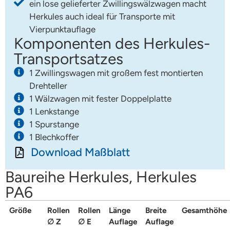
ein lose gelieferter Zwillingswälzwagen macht
Herkules auch ideal für Transporte mit
Vierpunktauflage
Komponenten des Herkules-
Transportsatzes
1 Zwillingswagen mit großem fest montierten
Drehteller
1 Wälzwagen mit fester Doppelplatte
1 Lenkstange
1 Spurstange
1 Blechkoffer
Download Maßblatt
Baureihe Herkules, Herkules
PA6
Größe
Rollen
Rollen
Länge
Breite
Gesamthöhe
∅ Z
∅ E
Auflage
Auflage