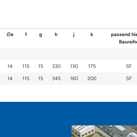
∅e
f
g
h
j
k
passend hi
Baureih
14
115
15
330
130
175
SF
14
115
15
345
160
200
SF