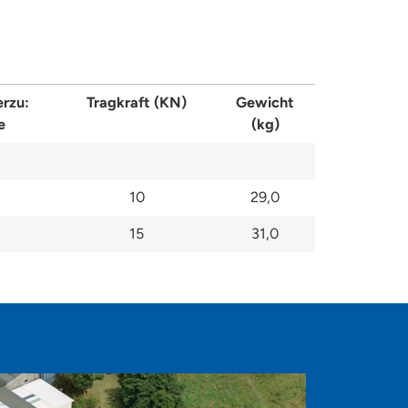
erzu:
Tragkraft (KN)
Gewicht
e
(kg)
10
29,0
15
31,0