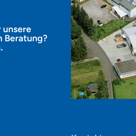
r unsere
n Beratung?
.