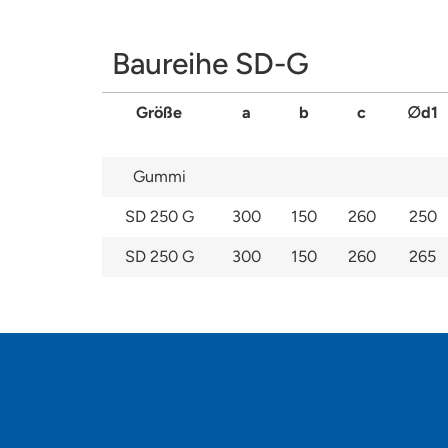
Baureihe SD-G
Größe
a
b
c
∅d1
Gummi
SD 250 G
300
150
260
250
SD 250 G
300
150
260
265